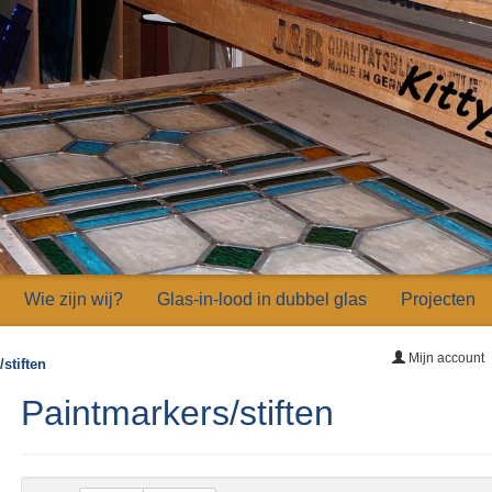
Wie zijn wij?
Glas-in-lood in dubbel glas
Projecten
Mijn account
stiften
Paintmarkers/stiften