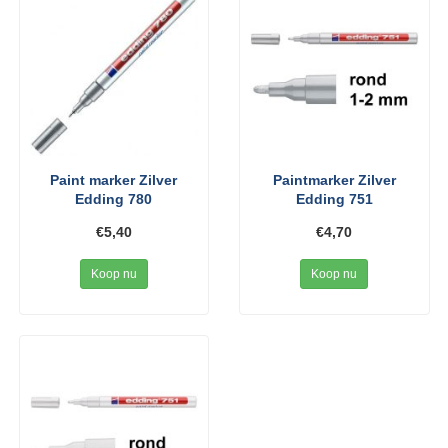
Paint marker Zilver
Paintmarker Zilver
Edding 780
Edding 751
€5,40
€4,70
Koop nu
Koop nu