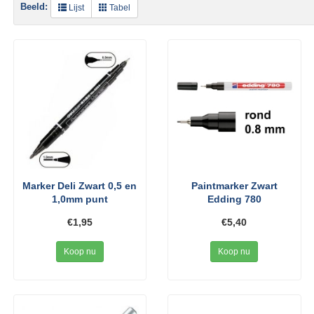
Beeld:
Lijst
Tabel
Marker Deli Zwart 0,5 en
Paintmarker Zwart
1,0mm punt
Edding 780
€1,95
€5,40
Koop nu
Koop nu