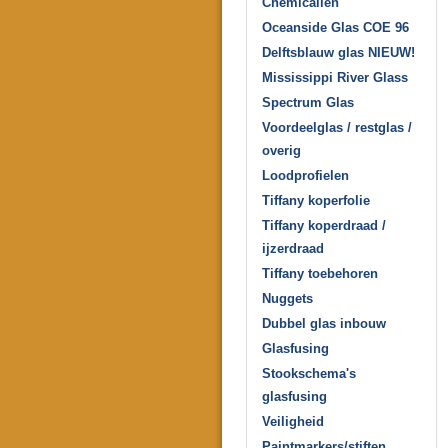
Chemicaliën
Oceanside Glas COE 96
Delftsblauw glas NIEUW!
Mississippi River Glass
Spectrum Glas
Voordeelglas / restglas /
overig
Loodprofielen
Tiffany koperfolie
Tiffany koperdraad /
ijzerdraad
Tiffany toebehoren
Nuggets
Dubbel glas inbouw
Glasfusing
Stookschema's
glasfusing
Veiligheid
Paintmarkers/stiften