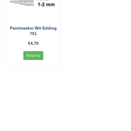
Paintmarker Wit Edding
751
€4,70
Koop nu