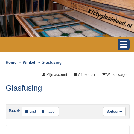
Home
Winkel
Glasfusing
Mijn account
Afrekenen
Winkelwagen
Glasfusing
Beeld:
Lijst
Tabel
Sorteer