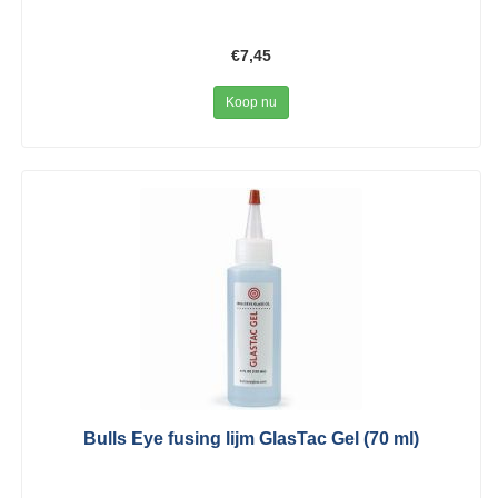
€7,45
Koop nu
Bulls Eye fusing lijm GlasTac Gel (70 ml)