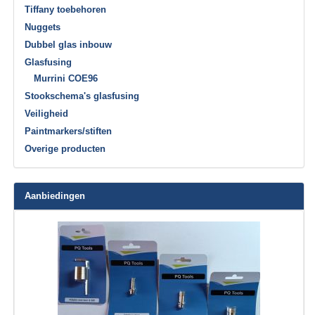
Tiffany toebehoren
Nuggets
Dubbel glas inbouw
Glasfusing
Murrini COE96
Stookschema's glasfusing
Veiligheid
Paintmarkers/stiften
Overige producten
Aanbiedingen