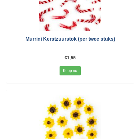
Murrini Kerstzuurstok (per twee stuks)
€1,55
Koop nu