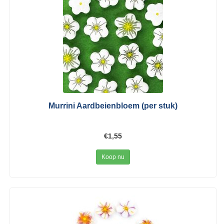
Murrini Aardbeienbloem (per stuk)
€1,55
Koop nu