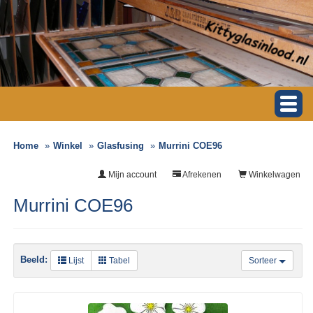
Home
Winkel
Glasfusing
Murrini COE96
Mijn account
Afrekenen
Winkelwagen
Murrini COE96
Beeld:
Lijst
Tabel
Sorteer