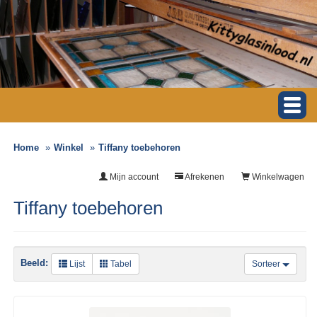
Home
Winkel
Tiffany toebehoren
Mijn account
Afrekenen
Winkelwagen
Tiffany toebehoren
Beeld:
Lijst
Tabel
Sorteer