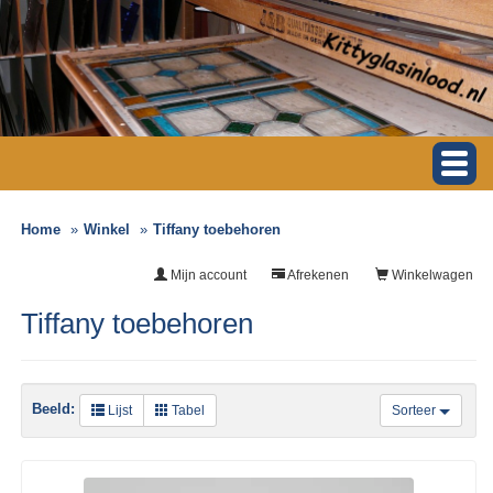
Home
Winkel
Tiffany toebehoren
Mijn account
Afrekenen
Winkelwagen
Tiffany toebehoren
Beeld:
Lijst
Tabel
Sorteer