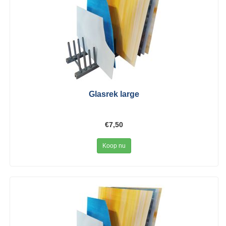
Glasrek large
€7,50
Koop nu