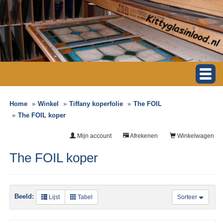
Home
Winkel
Tiffany koperfolie
The FOIL
The FOIL koper
Mijn account
Afrekenen
Winkelwagen
The FOIL koper
Beeld:
Lijst
Tabel
Sorteer