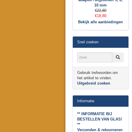
10 mm
€22,80
€18,80
Bekijk alle aanbiedingen
Snel zoeken
Gebruik trefwoorden om
het artikel te vinden.
Uitgebreid zoeken
Informatie
** INFORMATIE BIJ
BESTELLEN VAN GLAS!
**
Verzenden & retourneren