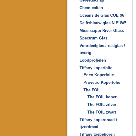
Gereedschap
Chemicaliën
Oceanside Glas COE 96
Delftsblauw glas NIEUW!
Mississippi River Glass
Spectrum Glas
Voordeelglas / restglas /
overig
Loodprofielen
Tiffany koperfolie
Edco Koperfolie
Provetro Koperfolie
The FOIL
The FOIL koper
The FOIL zilver
The FOIL zwart
Tiffany koperdraad /
ijzerdraad
Tiffany toebehoren