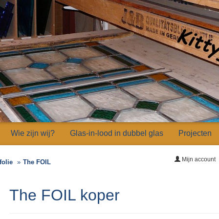
Wie zijn wij?
Glas-in-lood in dubbel glas
Projecten
Mijn account
folie
The FOIL
The FOIL koper