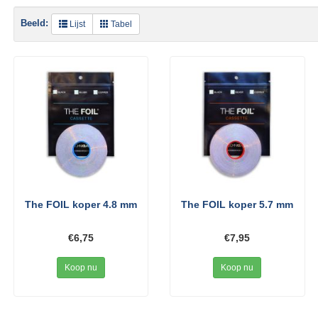
Beeld:
Lijst
Tabel
The FOIL koper 4.8 mm
The FOIL koper 5.7 mm
€6,75
€7,95
Koop nu
Koop nu