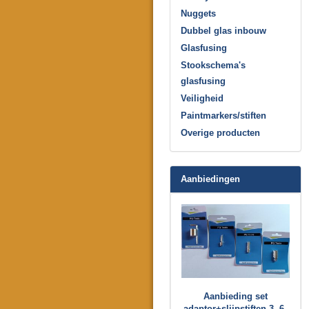
Nuggets
Dubbel glas inbouw
Glasfusing
Stookschema's
glasfusing
Veiligheid
Paintmarkers/stiften
Overige producten
Aanbiedingen
Aanbieding set
adaptor+slijpstiften 3, 6,