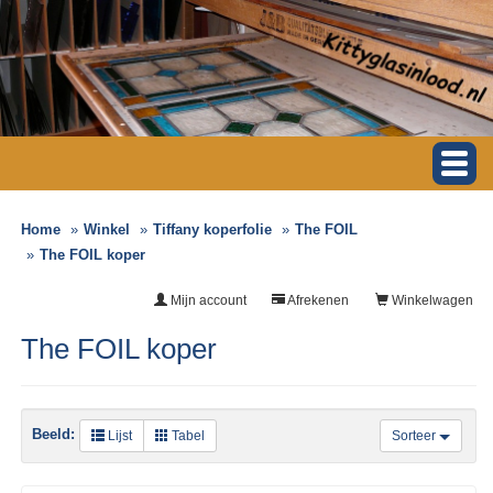
Home
Winkel
Tiffany koperfolie
The FOIL
The FOIL koper
Mijn account
Afrekenen
Winkelwagen
The FOIL koper
Beeld:
Lijst
Tabel
Sorteer