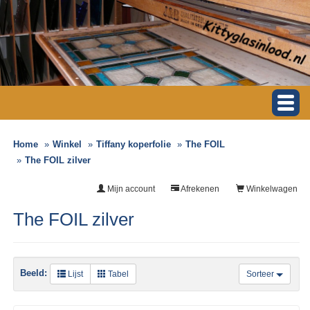
Home
Winkel
Tiffany koperfolie
The FOIL
The FOIL zilver
Mijn account
Afrekenen
Winkelwagen
The FOIL zilver
Beeld:
Lijst
Tabel
Sorteer