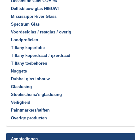
Oceanside Glas COE 96
Delftsblauw glas NIEUW!
Mississippi River Glass
Spectrum Glas
Voordeelglas / restglas / overig
Loodprofielen
Tiffany koperfolie
Tiffany koperdraad / ijzerdraad
Tiffany toebehoren
Nuggets
Dubbel glas inbouw
Glasfusing
Stookschema's glasfusing
Veiligheid
Paintmarkers/stiften
Overige producten
Aanbiedingen