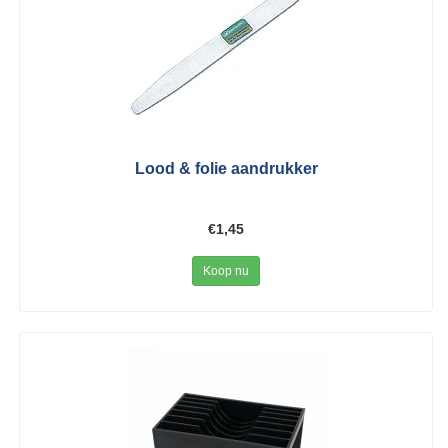
Lood & folie aandrukker
€1,45
Koop nu