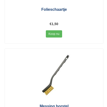
Folieschaartje
€1,50
Koop nu
Messing borstel