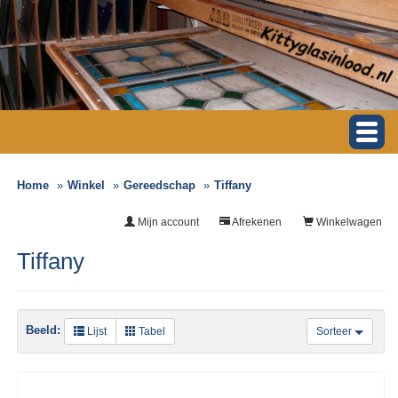
Home
Winkel
Gereedschap
Tiffany
Mijn account
Afrekenen
Winkelwagen
Tiffany
Beeld:
Lijst
Tabel
Sorteer