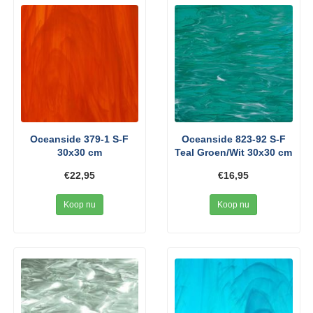
Oceanside 379-1 S-F
Oceanside 823-92 S-F
30x30 cm
Teal Groen/Wit 30x30 cm
€22,95
€16,95
Koop nu
Koop nu