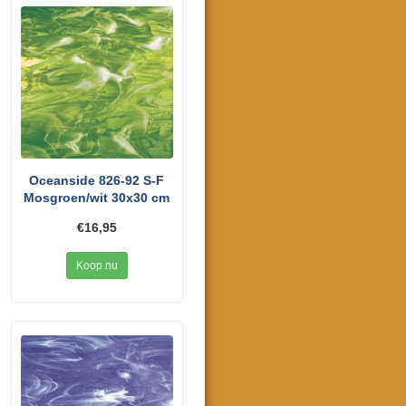
Oceanside 826-92 S-F
Mosgroen/wit 30x30 cm
€16,95
Koop nu