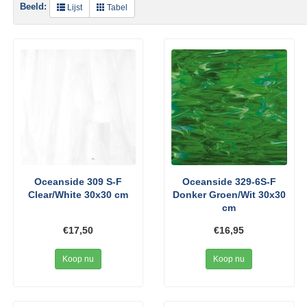
Beeld:
Lijst
Tabel
Oceanside 309 S-F
Oceanside 329-6S-F
Clear/White 30x30 cm
Donker Groen/Wit 30x30
cm
€17,50
€16,95
Koop nu
Koop nu