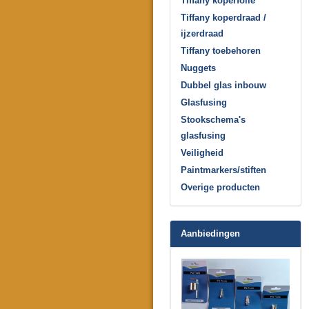
Tiffany koperfolie
Tiffany koperdraad /
ijzerdraad
Tiffany toebehoren
Nuggets
Dubbel glas inbouw
Glasfusing
Stookschema's
glasfusing
Veiligheid
Paintmarkers/stiften
Overige producten
Aanbiedingen