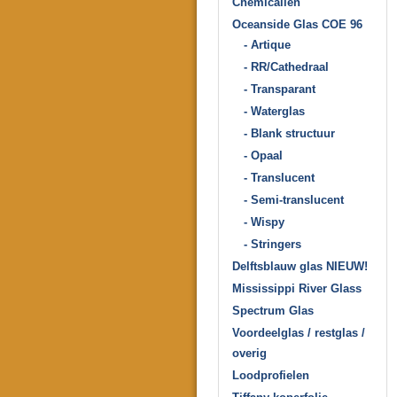
Chemicaliën
Oceanside Glas COE 96
- Artique
- RR/Cathedraal
- Transparant
- Waterglas
- Blank structuur
- Opaal
- Translucent
- Semi-translucent
- Wispy
- Stringers
Delftsblauw glas NIEUW!
Mississippi River Glass
Spectrum Glas
Voordeelglas / restglas /
overig
Loodprofielen