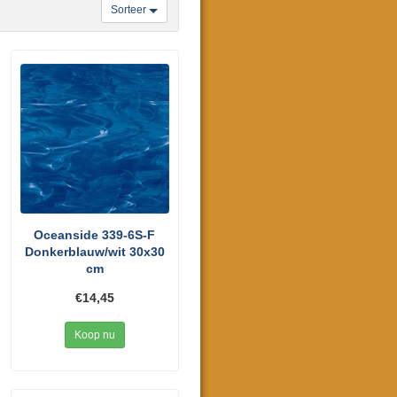
Sorteer
Oceanside 339-6S-F
Donkerblauw/wit 30x30
cm
€14,45
Koop nu