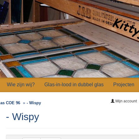
Wie zijn wij?
Glas-in-lood in dubbel glas
Projecten
Mijn account
las COE 96
- Wispy
- Wispy