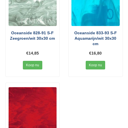
Oceanside 828-91 S-F
Oceanside 833-93 S-F
Zeegroen/wit 30x30 cm
Aquamarijn/wit 30x30
cm
€14,85
€16,80
Koop nu
Koop nu