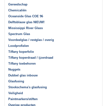
Gereedschap
Chemicaliën
Oceanside Glas COE 96
Delftsblauw glas NIEUW!
Mississippi River Glass
Spectrum Glas
Voordeelglas / restglas / overig
Loodprofielen
Tiffany koperfolie
Tiffany koperdraad / ijzerdraad
Tiffany toebehoren
Nuggets
Dubbel glas inbouw
Glasfusing
Stookschema's glasfusing
Veiligheid
Paintmarkers/stiften
Overige producten