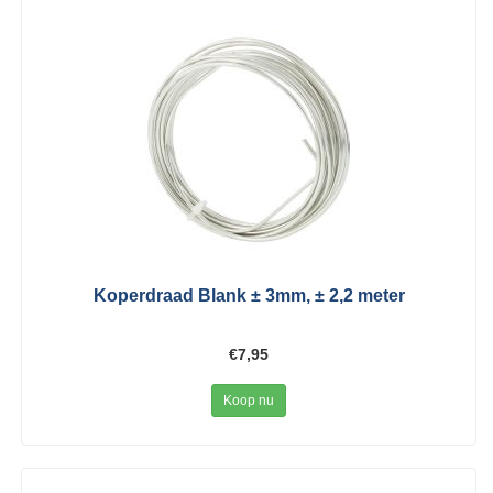
Koperdraad Blank ± 3mm, ± 2,2 meter
€7,95
Koop nu