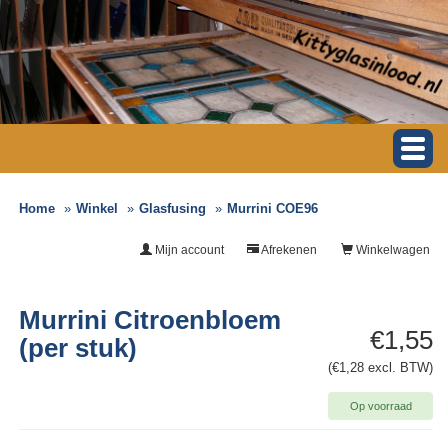
Home
Winkel
Glasfusing
Murrini COE96
Mijn account
Afrekenen
Winkelwagen
Murrini Citroenbloem
€1,55
(per stuk)
(€1,28 excl. BTW)
Op voorraad