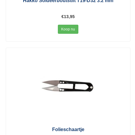
Hakko Soldeerboutstift T19-D32 3.2 mm
€13,95
Koop nu
Folieschaartje