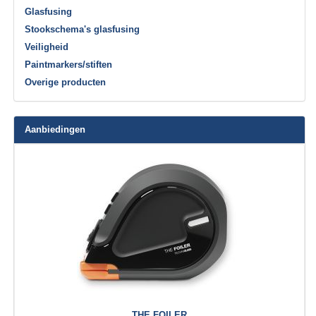
Glasfusing
Stookschema's glasfusing
Veiligheid
Paintmarkers/stiften
Overige producten
Aanbiedingen
THE FOILER