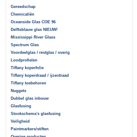
Gereedschap
Chemicaliën
Oceanside Glas COE 96
Delftsblauw glas NIEUW!
Mississippi River Glass
Spectrum Glas
Voordeelglas / restglas / overig
Loodprofielen
Tiffany koperfolie
Tiffany koperdraad / ijzerdraad
Tiffany toebehoren
Nuggets
Dubbel glas inbouw
Glasfusing
Stookschema's glasfusing
Veiligheid
Paintmarkers/stiften
Overige producten