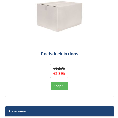
Poetsdoek in doos
€12,95
€10,95
Koop nu
Categorieën