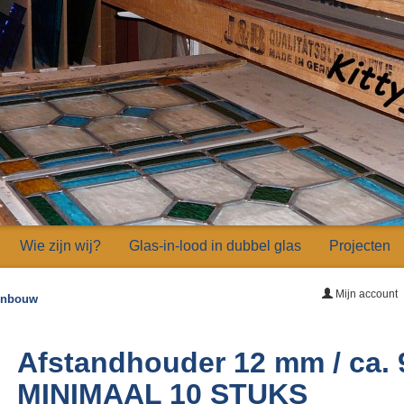
Wie zijn wij?
Glas-in-lood in dubbel glas
Projecten
Mijn account
 inbouw
Afstandhouder 12 mm / ca.
MINIMAAL 10 STUKS