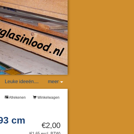
Leuke ideeën....
meer
Afrekenen
Winkelwagen
 93 cm
€2,00
(€1,65 excl. BTW)