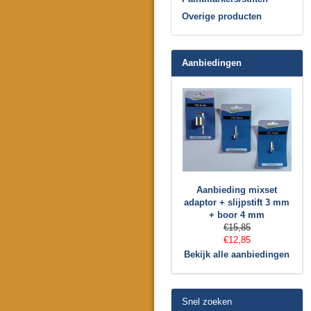
Overige producten
Aanbiedingen
Aanbieding mixset
adaptor + slijpstift 3 mm
+ boor 4 mm
€15,85
€12,85
Bekijk alle aanbiedingen
Snel zoeken