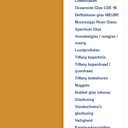
Chemicaliën
Oceanside Glas COE 96
Delftsblauw glas NIEUW!
Mississippi River Glass
Spectrum Glas
Voordeelglas / restglas /
overig
Loodprofielen
Tiffany koperfolie
Tiffany koperdraad /
ijzerdraad
Tiffany toebehoren
Nuggets
Dubbel glas inbouw
Glasfusing
Stookschema's
glasfusing
Veiligheid
Paintmarkers/stiften