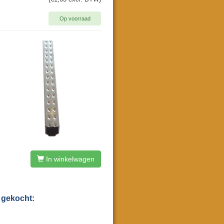
Op voorraad
In winkelwagen
 gekocht: