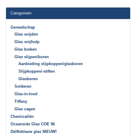
Categorieën
Gereedschap
Glas snijden
Glas snijhulp
Glas breken
Glas slijpen/boren
Aanbieding slijpkoppen/glasboren
Slijpkoppen/-stiften
Glasboren
Solderen
Glas-in-lood
Tiffany
Glas zagen
Chemicaliën
Oceanside Glas COE 96
Delftsblauw glas NIEUW!