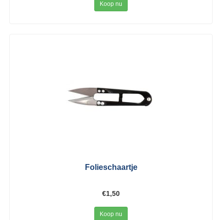
Koop nu
Folieschaartje
€1,50
Koop nu