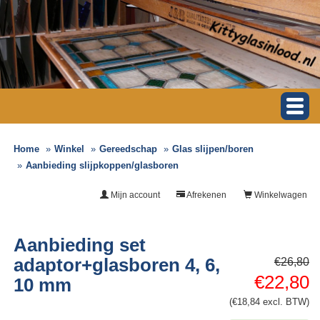
Home
Winkel
Gereedschap
Glas slijpen/boren
Aanbieding slijpkoppen/glasboren
Mijn account
Afrekenen
Winkelwagen
Aanbieding set
adaptor+glasboren 4, 6,
€26,80
€22,80
10 mm
(€18,84 excl. BTW)