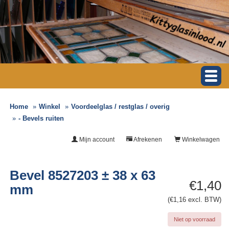
Home
Winkel
Voordeelglas / restglas / overig
- Bevels ruiten
Mijn account
Afrekenen
Winkelwagen
Bevel 8527203 ± 38 x 63
€1,40
mm
(€1,16 excl. BTW)
Niet op voorraad