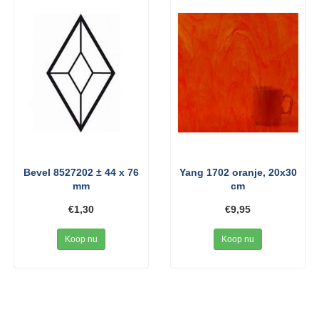
Bevel 8527202 ± 44 x 76
Yang 1702 oranje, 20x30
mm
cm
€1,30
€9,95
Koop nu
Koop nu