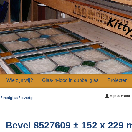
Wie zijn wij?
Glas-in-lood in dubbel glas
Projecten
Mijn account
/ restglas / overig
Bevel 8527609 ± 152 x 229