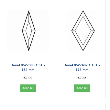
Bevel 8527303 ± 51 x
Bevel 8527407 ± 101 x
152 mm
178 mm
€2,09
€2,35
Koop nu
Koop nu