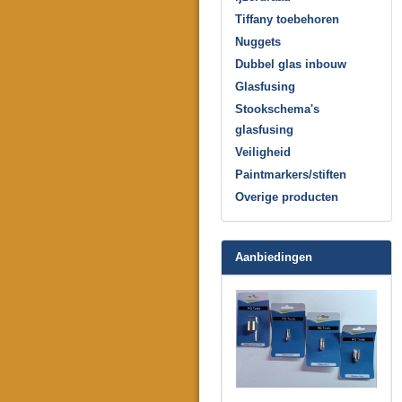
Tiffany toebehoren
Nuggets
Dubbel glas inbouw
Glasfusing
Stookschema's
glasfusing
Veiligheid
Paintmarkers/stiften
Overige producten
Aanbiedingen