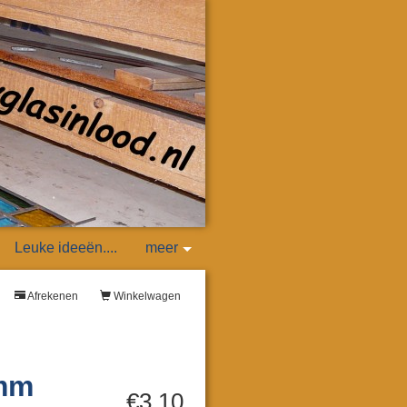
Leuke ideeën....
meer
Afrekenen
Winkelwagen
 mm
€3,10