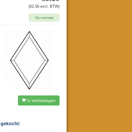
(€2,56 excl. BTW)
Op voorraad
In winkelwagen
 gekocht: