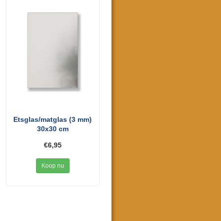
Etsglas/matglas (3 mm)
30x30 cm
€6,95
Koop nu