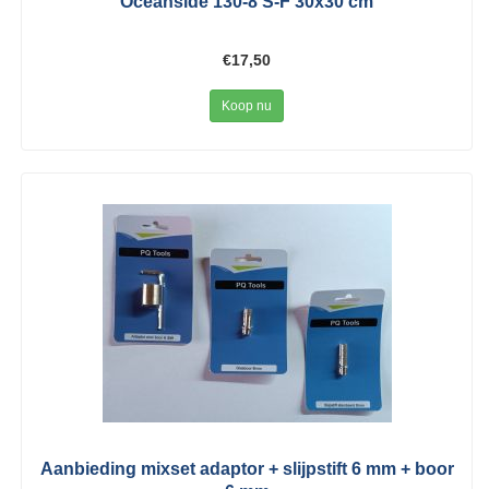
Oceanside 130-8 S-F 30x30 cm
€17,50
Koop nu
Aanbieding mixset adaptor + slijpstift 6 mm + boor