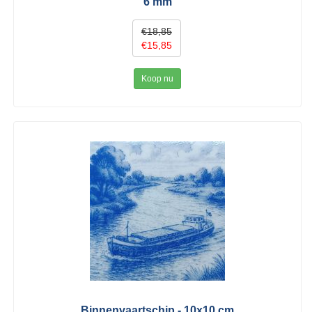
6 mm
€18,85
€15,85
Koop nu
Binnenvaartschip - 10x10 cm