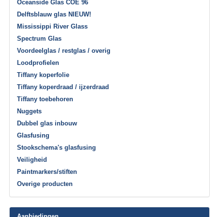
Oceanside Glas COE 96
Delftsblauw glas NIEUW!
Mississippi River Glass
Spectrum Glas
Voordeelglas / restglas / overig
Loodprofielen
Tiffany koperfolie
Tiffany koperdraad / ijzerdraad
Tiffany toebehoren
Nuggets
Dubbel glas inbouw
Glasfusing
Stookschema's glasfusing
Veiligheid
Paintmarkers/stiften
Overige producten
Aanbiedingen