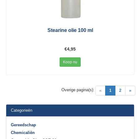
Stearine olie 100 ml
€4,95
Koop nu
Overige pagina(s):
(current)
«
1
2
»
Categorieën
Gereedschap
Chemicaliën