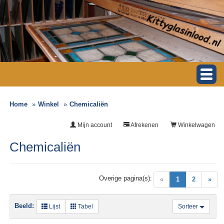
Home
Winkel
Chemicaliën
Mijn account
Afrekenen
Winkelwagen
Chemicaliën
Overige pagina(s):
(current)
«
1
2
»
Beeld:
Lijst
Tabel
Sorteer