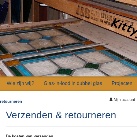
Wie zijn wij?
Glas-in-lood in dubbel glas
Projecten
Mijn account
retourneren
Verzenden & retourneren
De kosten van verzenden