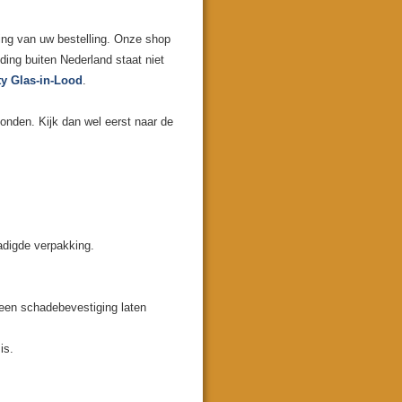
ing van uw bestelling. Onze shop
ing buiten Nederland staat niet
ty Glas-in-Lood
.
onden. Kijk dan wel eerst naar de
adigde verpakking.
 een schadebevestiging laten
is.