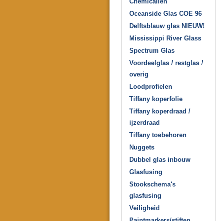
Chemicaliën
Oceanside Glas COE 96
Delftsblauw glas NIEUW!
Mississippi River Glass
Spectrum Glas
Voordeelglas / restglas /
overig
Loodprofielen
Tiffany koperfolie
Tiffany koperdraad /
ijzerdraad
Tiffany toebehoren
Nuggets
Dubbel glas inbouw
Glasfusing
Stookschema's
glasfusing
Veiligheid
Paintmarkers/stiften