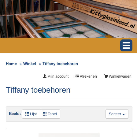
Home
Winkel
Tiffany toebehoren
Mijn account
Afrekenen
Winkelwagen
Tiffany toebehoren
Beeld:
Lijst
Tabel
Sorteer