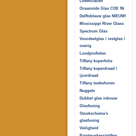
Chemicaliën
Oceanside Glas COE 96
Delftsblauw glas NIEUW!
Mississippi River Glass
Spectrum Glas
Voordeelglas / restglas /
overig
Loodprofielen
Tiffany koperfolie
Tiffany koperdraad /
ijzerdraad
Tiffany toebehoren
Nuggets
Dubbel glas inbouw
Glasfusing
Stookschema's
glasfusing
Veiligheid
Paintmarkers/stiften