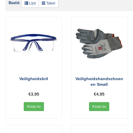
Beeld:
Lijst
Tabel
Veiligheidsbril
Veiligheidshandschoen
en Small
€3,95
€4,95
Koop nu
Koop nu