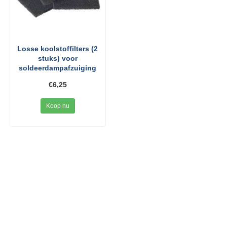
Losse koolstoffilters (2
stuks) voor
soldeerdampafzuiging
€6,25
Koop nu