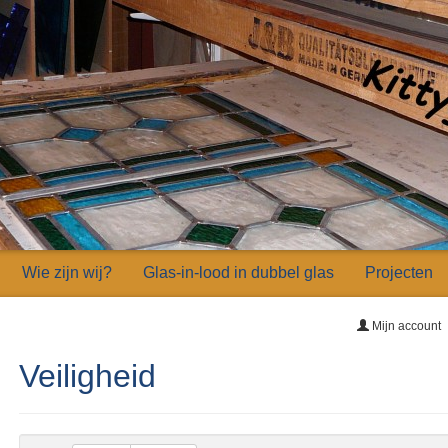
Wie zijn wij?
Glas-in-lood in dubbel glas
Projecten
Mijn account
Veiligheid