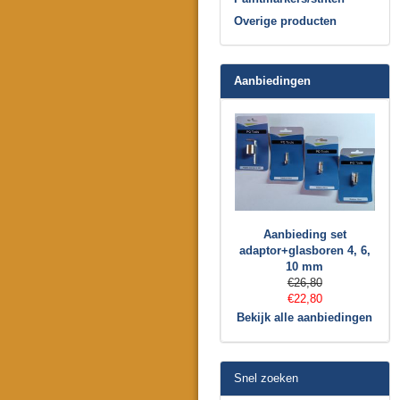
Overige producten
Aanbiedingen
Aanbieding set
adaptor+glasboren 4, 6,
10 mm
€26,80
€22,80
Bekijk alle aanbiedingen
Snel zoeken