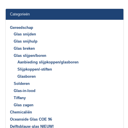
Categorieën
Gereedschap
Glas snijden
Glas snijhulp
Glas breken
Glas slijpen/boren
Aanbieding slijpkoppen/glasboren
Slijpkoppen/-stiften
Glasboren
Solderen
Glas-in-lood
Tiffany
Glas zagen
Chemicaliën
Oceanside Glas COE 96
Delftsblauw glas NIEUW!