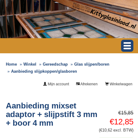
Home
Winkel
Gereedschap
Glas slijpen/boren
Aanbieding slijpkoppen/glasboren
Mijn account
Afrekenen
Winkelwagen
Aanbieding mixset
adaptor + slijpstift 3 mm
€15,85
€12,85
+ boor 4 mm
(€10,62 excl. BTW)