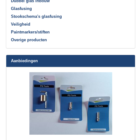
Dubbel glas inbouw
Glasfusing
Stookschema's glasfusing
Veiligheid
Paintmarkers/stiften
Overige producten
Aanbiedingen