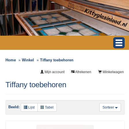
Home
Winkel
Tiffany toebehoren
Mijn account
Afrekenen
Winkelwagen
Tiffany toebehoren
Beeld:
Lijst
Tabel
Sorteer