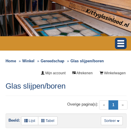
Home
Winkel
Gereedschap
Glas slijpen/boren
Mijn account
Afrekenen
Winkelwagen
Glas slijpen/boren
Overige pagina(s):
(current)
«
1
»
Beeld:
Lijst
Tabel
Sorteer