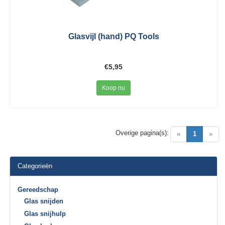
Glasvijl (hand) PQ Tools
€5,95
Koop nu
Overige pagina(s):
(current)
«
1
»
Categorieën
Gereedschap
Glas snijden
Glas snijhulp