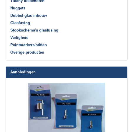
Tiffany toebehoren
Nuggets
Dubbel glas inbouw
Glasfusing
Stookschema's glasfusing
Veiligheid
Paintmarkers/stiften
Overige producten
Aanbiedingen