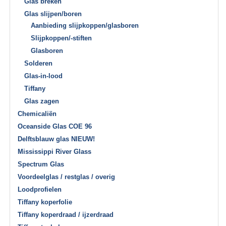
Glas breken
Glas slijpen/boren
Aanbieding slijpkoppen/glasboren
Slijpkoppen/-stiften
Glasboren
Solderen
Glas-in-lood
Tiffany
Glas zagen
Chemicaliën
Oceanside Glas COE 96
Delftsblauw glas NIEUW!
Mississippi River Glass
Spectrum Glas
Voordeelglas / restglas / overig
Loodprofielen
Tiffany koperfolie
Tiffany koperdraad / ijzerdraad