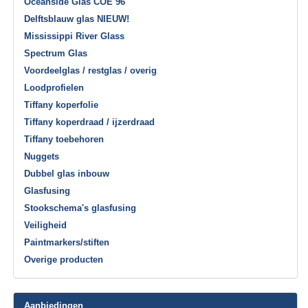
Oceanside Glas COE 96
Delftsblauw glas NIEUW!
Mississippi River Glass
Spectrum Glas
Voordeelglas / restglas / overig
Loodprofielen
Tiffany koperfolie
Tiffany koperdraad / ijzerdraad
Tiffany toebehoren
Nuggets
Dubbel glas inbouw
Glasfusing
Stookschema's glasfusing
Veiligheid
Paintmarkers/stiften
Overige producten
Aanbiedingen