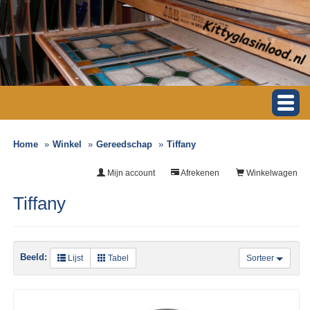
Home
Winkel
Gereedschap
Tiffany
Mijn account
Afrekenen
Winkelwagen
Tiffany
Beeld:
Lijst
Tabel
Sorteer