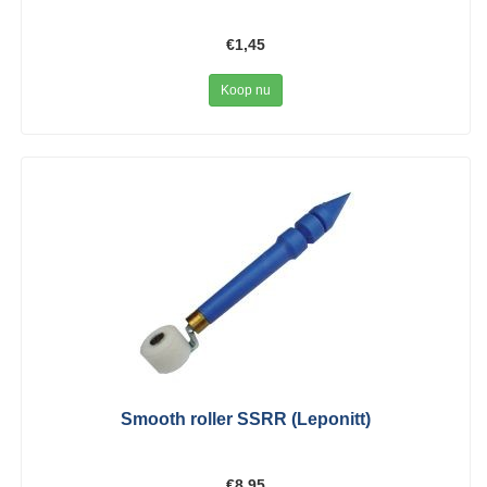
€1,45
Koop nu
Smooth roller SSRR (Leponitt)
€8,95