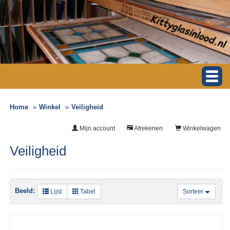
Home
Winkel
Veiligheid
Mijn account
Afrekenen
Winkelwagen
Veiligheid
Beeld:
Lijst
Tabel
Sorteer