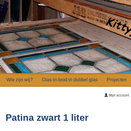
Wie zijn wij?
Glas-in-lood in dubbel glas
Projecten
Mijn account
Patina zwart 1 liter