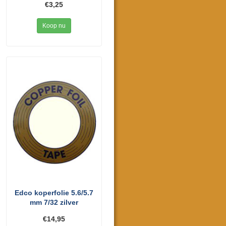
€3,25
Koop nu
Edco koperfolie 5.6/5.7
mm 7/32 zilver
€14,95