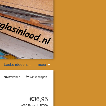
Leuke ideeën....
meer
Afrekenen
Winkelwagen
€36,95
(€30,54 excl. BTW)