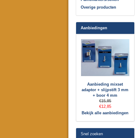
Overige producten
Aanbiedingen
Aanbieding mixset
adaptor + slijpstift 3 mm
+ boor 4 mm
€15,85
€12,85
Bekijk alle aanbiedingen
Snel zoeken