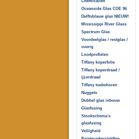
Chemicaliën
Oceanside Glas COE 96
Delftsblauw glas NIEUW!
Mississippi River Glass
Spectrum Glas
Voordeelglas / restglas /
overig
Loodprofielen
Tiffany koperfolie
Tiffany koperdraad /
ijzerdraad
Tiffany toebehoren
Nuggets
Dubbel glas inbouw
Glasfusing
Stookschema's
glasfusing
Veiligheid
Paintmarkers/stiften