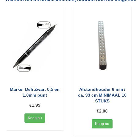
Marker Deli Zwart 0,5 en
Afstandhouder 6 mm /
1,0mm punt
ca. 93 cm MINIMAAL 10
STUKS
€1,95
€2,00
Koop nu
Koop nu