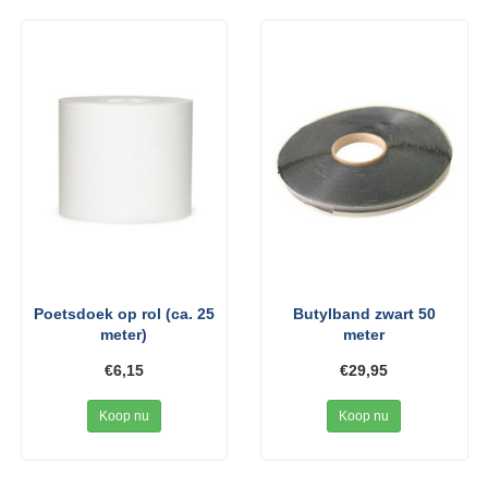
Poetsdoek op rol (ca. 25
Butylband zwart 50
meter)
meter
€6,15
€29,95
Koop nu
Koop nu