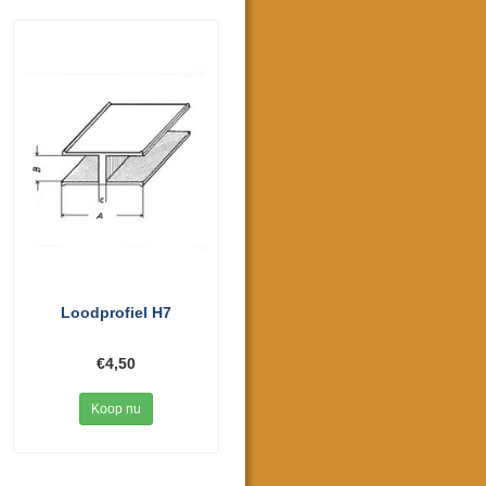
Loodprofiel H7
€4,50
Koop nu