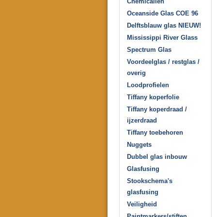
Chemicaliën
Oceanside Glas COE 96
Delftsblauw glas NIEUW!
Mississippi River Glass
Spectrum Glas
Voordeelglas / restglas /
overig
Loodprofielen
Tiffany koperfolie
Tiffany koperdraad /
ijzerdraad
Tiffany toebehoren
Nuggets
Dubbel glas inbouw
Glasfusing
Stookschema's
glasfusing
Veiligheid
Paintmarkers/stiften