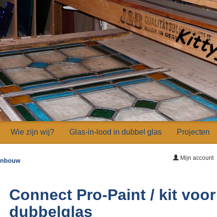
Wie zijn wij?
Glas-in-lood in dubbel glas
Projecten
Mijn account
 inbouw
Connect Pro-Paint / kit voor
dubbelglas