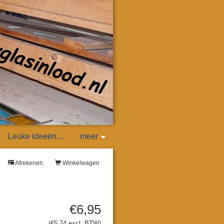
Leuke ideeën....
meer
Afrekenen
Winkelwagen
€6,95
(€5,74 excl. BTW)