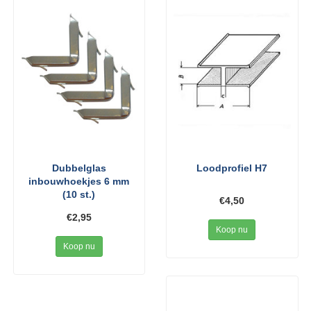
Dubbelglas
Loodprofiel H7
inbouwhoekjes 6 mm
(10 st.)
€4,50
€2,95
Koop nu
Koop nu