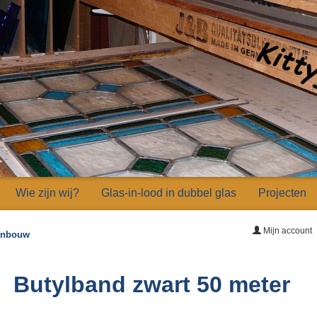
Wie zijn wij?
Glas-in-lood in dubbel glas
Projecten
Mijn account
 inbouw
Butylband zwart 50 meter