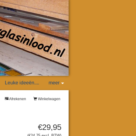
Leuke ideeën....
meer
Afrekenen
Winkelwagen
€29,95
(€24,75 excl. BTW)