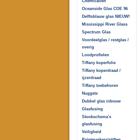
Chemicaliën
Oceanside Glas COE 96
Delftsblauw glas NIEUW!
Mississippi River Glass
Spectrum Glas
Voordeelglas / restglas /
overig
Loodprofielen
Tiffany koperfolie
Tiffany koperdraad /
ijzerdraad
Tiffany toebehoren
Nuggets
Dubbel glas inbouw
Glasfusing
Stookschema's
glasfusing
Veiligheid
Paintmarkers/stiften