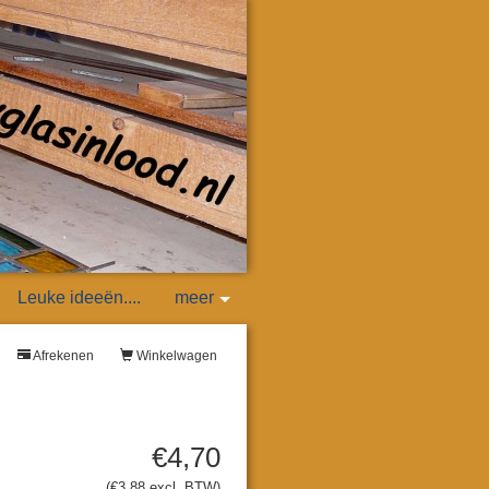
Leuke ideeën....
meer
Afrekenen
Winkelwagen
€4,70
(€3,88 excl. BTW)