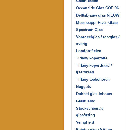
Chemicaliën
Oceanside Glas COE 96
Delftsblauw glas NIEUW!
Mississippi River Glass
Spectrum Glas
Voordeelglas / restglas /
overig
Loodprofielen
Tiffany koperfolie
Tiffany koperdraad /
ijzerdraad
Tiffany toebehoren
Nuggets
Dubbel glas inbouw
Glasfusing
Stookschema's
glasfusing
Veiligheid
Paintmarkers/stiften