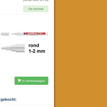
Op voorraad
In winkelwagen
 gekocht: