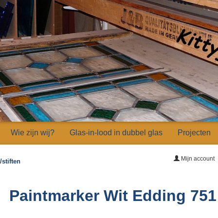
Wie zijn wij?
Glas-in-lood in dubbel glas
Projecten
Mijn account
stiften
Paintmarker Wit Edding 751