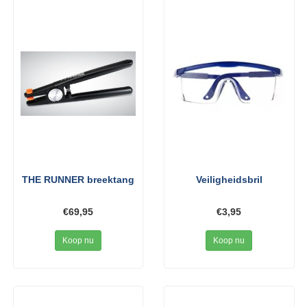
THE RUNNER breektang
Veiligheidsbril
€69,95
€3,95
Koop nu
Koop nu