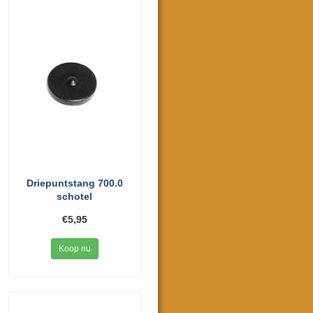
Driepuntstang 700.0
schotel
€5,95
Koop nu