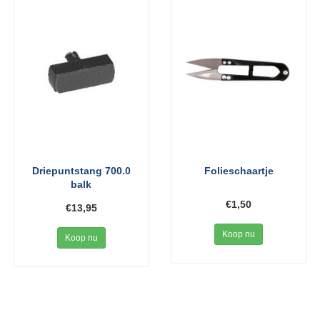
Driepuntstang 700.0
Folieschaartje
balk
€1,50
€13,95
Koop nu
Koop nu