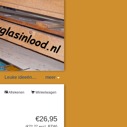
Leuke ideeën....
meer
Afrekenen
Winkelwagen
€26,95
(€22,27 excl. BTW)