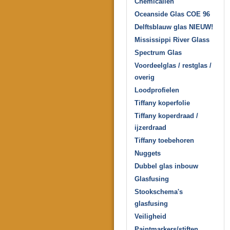
Chemicaliën
Oceanside Glas COE 96
Delftsblauw glas NIEUW!
Mississippi River Glass
Spectrum Glas
Voordeelglas / restglas /
overig
Loodprofielen
Tiffany koperfolie
Tiffany koperdraad /
ijzerdraad
Tiffany toebehoren
Nuggets
Dubbel glas inbouw
Glasfusing
Stookschema's
glasfusing
Veiligheid
Paintmarkers/stiften