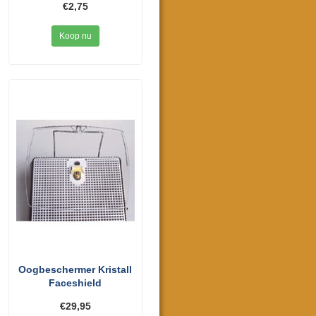
€2,75
Koop nu
Oogbeschermer Kristall
Faceshield
€29,95