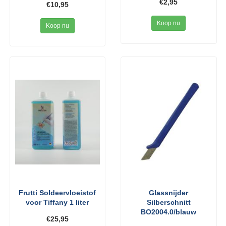
€2,95
€10,95
Koop nu
Koop nu
Frutti Soldeervloeistof
Glassnijder
voor Tiffany 1 liter
Silberschnitt
BO2004.0/blauw
€25,95