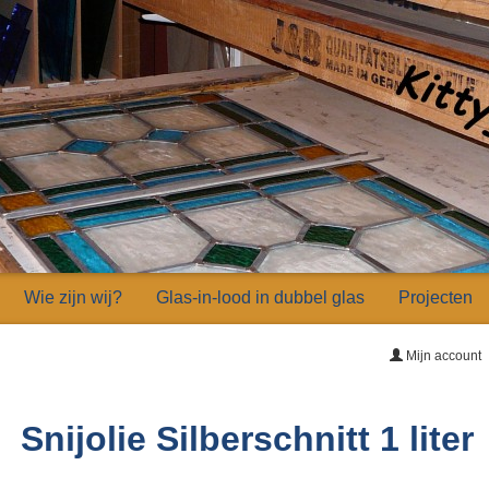
Wie zijn wij?
Glas-in-lood in dubbel glas
Projecten
Mijn account
Snijolie Silberschnitt 1 liter