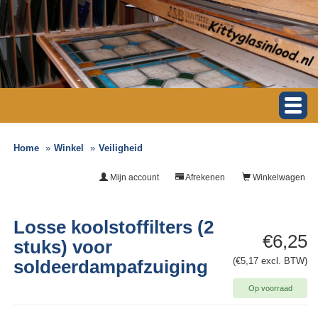
Home
Winkel
Veiligheid
Mijn account
Afrekenen
Winkelwagen
Losse koolstoffilters (2
€6,25
stuks) voor
(€5,17 excl. BTW)
soldeerdampafzuiging
Op voorraad