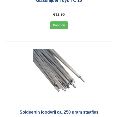
Glassnijder Toyo TC 10
€32,95
Koop nu
Soldeertin loodvrij ca. 250 gram staafjes