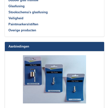
Dubbel glas inbouw
Glasfusing
Stookschema's glasfusing
Veiligheid
Paintmarkers/stiften
Overige producten
Aanbiedingen