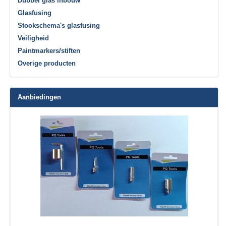
Dubbel glas inbouw
Glasfusing
Stookschema's glasfusing
Veiligheid
Paintmarkers/stiften
Overige producten
Aanbiedingen