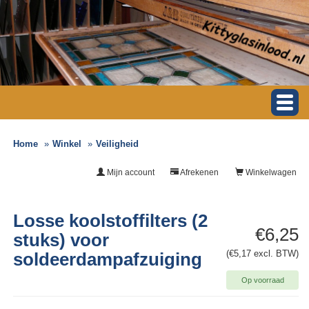
Home
Winkel
Veiligheid
Mijn account
Afrekenen
Winkelwagen
Losse koolstoffilters (2
€6,25
stuks) voor
(€5,17 excl. BTW)
soldeerdampafzuiging
Op voorraad