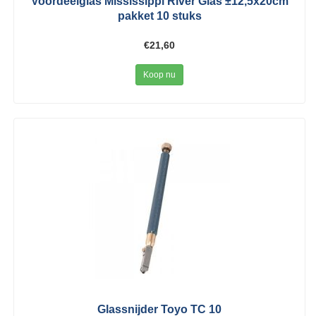
Voordeelglas Mississippi River Glas ±12,5x20cm
pakket 10 stuks
€21,60
Koop nu
Glassnijder Toyo TC 10