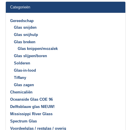
Categorieën
Gereedschap
Glas snijden
Glas snijhulp
Glas breken
Glas knippen/mozaïek
Glas slijpen/boren
Solderen
Glas-in-lood
Tiffany
Glas zagen
Chemicaliën
Oceanside Glas COE 96
Delftsblauw glas NIEUW!
Mississippi River Glass
Spectrum Glas
Voordeelglas / restglas / overig