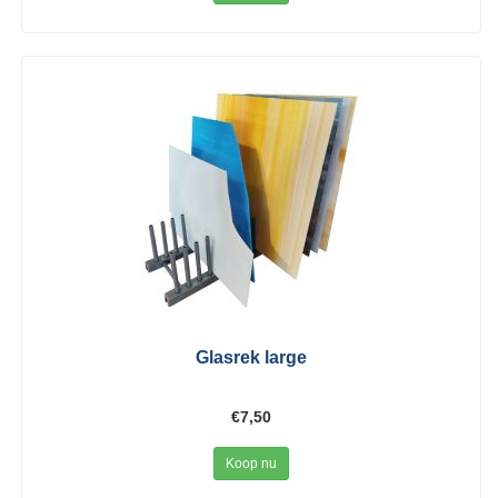
Glasrek large
€7,50
Koop nu