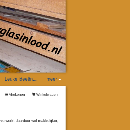
Leuke ideeën....
meer
Afrekenen
Winkelwagen
 verwerkt daardoor wel makkelijker,