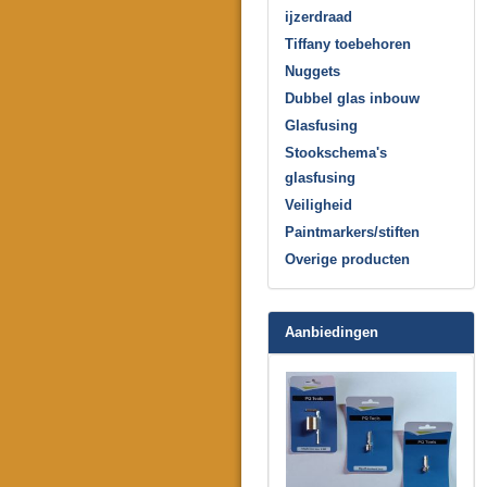
ijzerdraad
Tiffany toebehoren
Nuggets
Dubbel glas inbouw
Glasfusing
Stookschema's
glasfusing
Veiligheid
Paintmarkers/stiften
Overige producten
Aanbiedingen