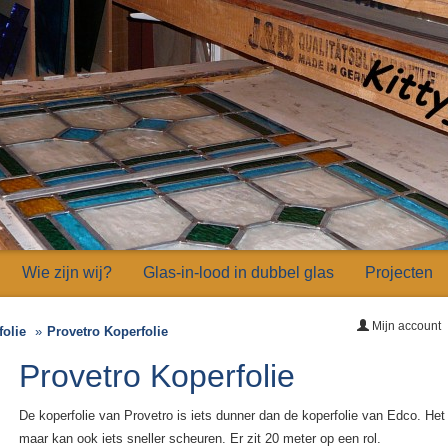
Wie zijn wij?
Glas-in-lood in dubbel glas
Projecten
Mijn account
folie
Provetro Koperfolie
Provetro Koperfolie
De koperfolie van Provetro is iets dunner dan de koperfolie van Edco. Het
maar kan ook iets sneller scheuren. Er zit 20 meter op een rol.