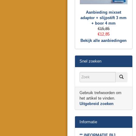
Aanbieding mixset
adaptor + slijpstift 3 mm
+ boor 4 mm
€15,85
€12,85
Bekijk alle aanbiedingen
Snel zoeken
Gebruik trefwoorden om
het artikel te vinden.
Uitgebreid zoeken
Informatie
** INFORMATIE BIJ