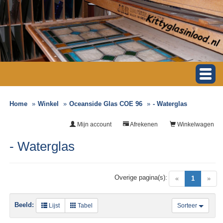
Home
Winkel
Oceanside Glas COE 96
- Waterglas
Mijn account
Afrekenen
Winkelwagen
- Waterglas
Overige pagina(s):
(current)
«
1
»
Beeld:
Lijst
Tabel
Sorteer