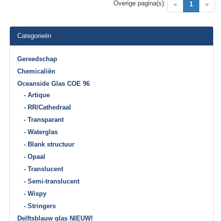
Overige pagina(s):
(current)
«
1
»
Categorieën
Gereedschap
Chemicaliën
Oceanside Glas COE 96
- Artique
- RR/Cathedraal
- Transparant
- Waterglas
- Blank structuur
- Opaal
- Translucent
- Semi-translucent
- Wispy
- Stringers
Delftsblauw glas NIEUW!