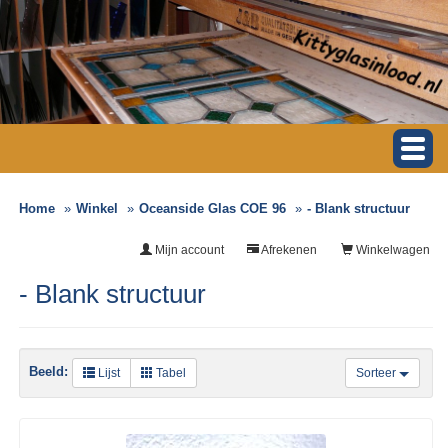
Home
Winkel
Oceanside Glas COE 96
- Blank structuur
Mijn account
Afrekenen
Winkelwagen
- Blank structuur
Beeld:
Lijst
Tabel
Sorteer