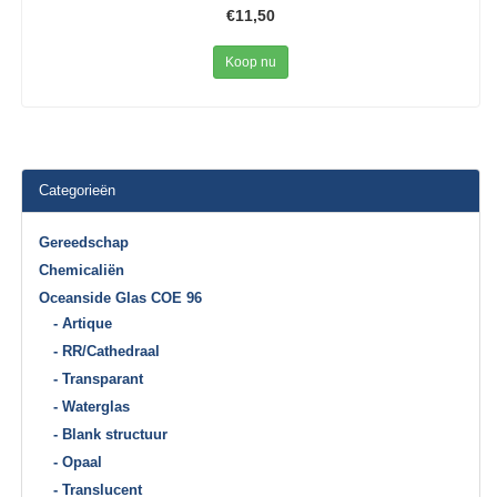
€11,50
Koop nu
Categorieën
Gereedschap
Chemicaliën
Oceanside Glas COE 96
- Artique
- RR/Cathedraal
- Transparant
- Waterglas
- Blank structuur
- Opaal
- Translucent