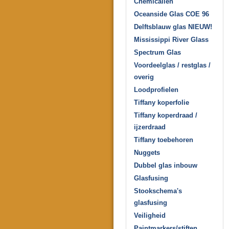
Chemicaliën
Oceanside Glas COE 96
Delftsblauw glas NIEUW!
Mississippi River Glass
Spectrum Glas
Voordeelglas / restglas /
overig
Loodprofielen
Tiffany koperfolie
Tiffany koperdraad /
ijzerdraad
Tiffany toebehoren
Nuggets
Dubbel glas inbouw
Glasfusing
Stookschema's
glasfusing
Veiligheid
Paintmarkers/stiften