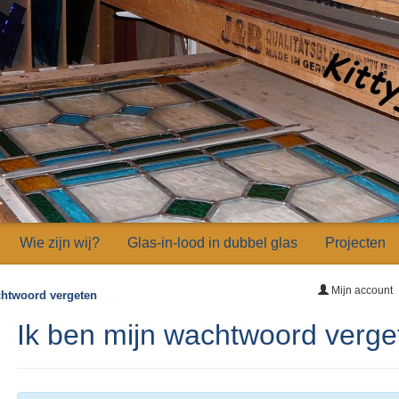
Wie zijn wij?
Glas-in-lood in dubbel glas
Projecten
Mijn account
htwoord vergeten
Ik ben mijn wachtwoord verge