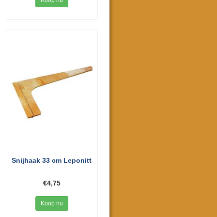
Koop nu
Snijhaak 33 cm Leponitt
€4,75
Koop nu