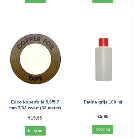
Edco koperfolie 5.6/5.7
Patina grijs 100 ml
mm 7/32 zwart (33 meter)
€5,95
€15,95
Koop nu
Koop nu