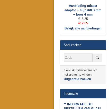
Aanbieding mixset
adaptor + slijpstift 3 mm
+ boor 4 mm
€15,85
€12,85
Bekijk alle aanbiedingen
Snel zoeken
Gebruik trefwoorden om
het artikel te vinden.
Uitgebreid zoeken
Informatie
** INFORMATIE BIJ
BESTELLEN VAN GLAS!