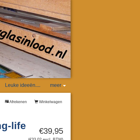
Leuke ideeën....
meer
Afrekenen
Winkelwagen
g-life
€39,95
(€33,02 excl. BTW)