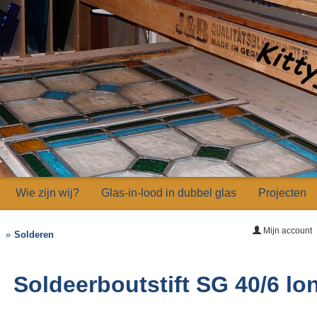
Wie zijn wij?
Glas-in-lood in dubbel glas
Projecten
Mijn account
Solderen
Soldeerboutstift SG 40/6 lon