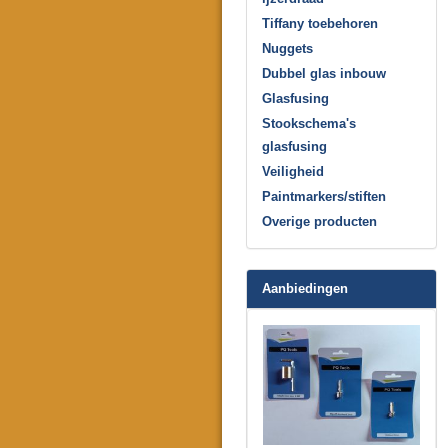
Tiffany toebehoren
Nuggets
Dubbel glas inbouw
Glasfusing
Stookschema's
glasfusing
Veiligheid
Paintmarkers/stiften
Overige producten
Aanbiedingen