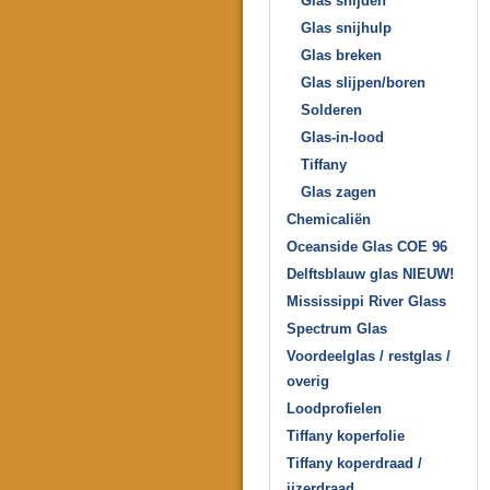
Glas snijden
Glas snijhulp
Glas breken
Glas slijpen/boren
Solderen
Glas-in-lood
Tiffany
Glas zagen
Chemicaliën
Oceanside Glas COE 96
Delftsblauw glas NIEUW!
Mississippi River Glass
Spectrum Glas
Voordeelglas / restglas /
overig
Loodprofielen
Tiffany koperfolie
Tiffany koperdraad /
ijzerdraad