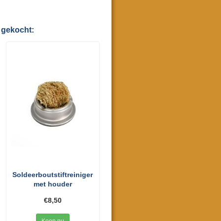
 gekocht:
Soldeerboutstiftreiniger
met houder
€8,50