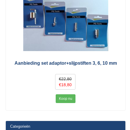
Aanbieding set adaptor+slijpstiften 3, 6, 10 mm
€22,80
€18,80
Koop nu
Categorieën