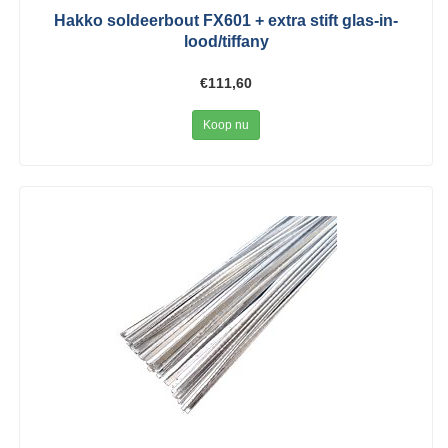
Hakko soldeerbout FX601 + extra stift glas-in-
lood/tiffany
€111,60
Koop nu