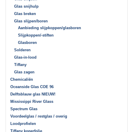
Glas snijhulp
Glas breken
Glas slijpen/boren
Aanbieding slijpkoppen/glasboren
Slijpkoppen/-stiften
Glasboren
Solderen
Glas-in-lood
Tiffany
Glas zagen
Chemicaliën
Oceanside Glas COE 96
Delftsblauw glas NIEUW!
Mississippi River Glass
Spectrum Glas
Voordeelglas / restglas / overig
Loodprofielen
Tiffany koperfolie