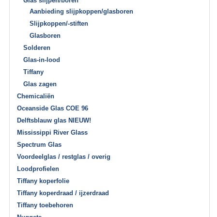
Glas slijpen/boren
Aanbieding slijpkoppen/glasboren
Slijpkoppen/-stiften
Glasboren
Solderen
Glas-in-lood
Tiffany
Glas zagen
Chemicaliën
Oceanside Glas COE 96
Delftsblauw glas NIEUW!
Mississippi River Glass
Spectrum Glas
Voordeelglas / restglas / overig
Loodprofielen
Tiffany koperfolie
Tiffany koperdraad / ijzerdraad
Tiffany toebehoren