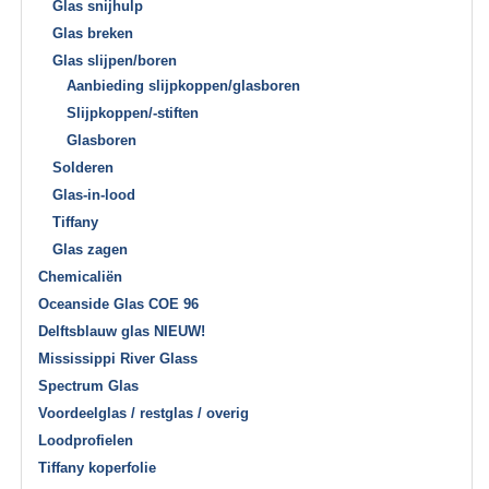
Glas snijhulp
Glas breken
Glas slijpen/boren
Aanbieding slijpkoppen/glasboren
Slijpkoppen/-stiften
Glasboren
Solderen
Glas-in-lood
Tiffany
Glas zagen
Chemicaliën
Oceanside Glas COE 96
Delftsblauw glas NIEUW!
Mississippi River Glass
Spectrum Glas
Voordeelglas / restglas / overig
Loodprofielen
Tiffany koperfolie